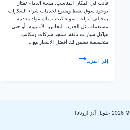
فأنت في المكان المناسب. مدينة الدمام تمتاز
بوجود سوق نشط ومتنوع لخدمات شراء السكراب
بمختلف أنواعه. سواء كنت تمتلك مواد معدنية
مستعملة مثل الحديد، النحاس، الألمنيوم، أو حتى
هياكل سيارات تالفة، ستجد شركات ومكاتب
متخصصة تضمن لك أفضل الأسعار مع…
شراء
إقرأ المزيد
سكراب
بالدمام
بأعلي
الأسعار
–
نشتري
© 2026 جلوبل آدز {روتانا}
خردة
كل
الأنواع