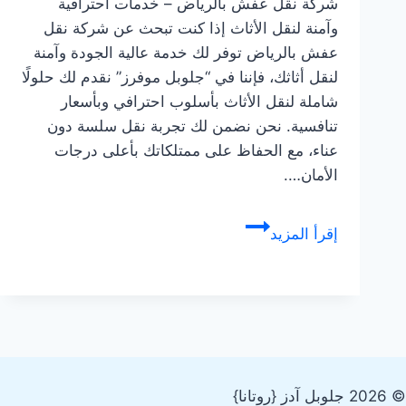
شركة نقل عفش بالرياض – خدمات احترافية
وآمنة لنقل الأثاث إذا كنت تبحث عن شركة نقل
عفش بالرياض توفر لك خدمة عالية الجودة وآمنة
لنقل أثاثك، فإننا في “جلوبل موفرز” نقدم لك حلولًا
شاملة لنقل الأثاث بأسلوب احترافي وبأسعار
تنافسية. نحن نضمن لك تجربة نقل سلسة دون
عناء، مع الحفاظ على ممتلكاتك بأعلى درجات
الأمان….
أفضل
إقرأ المزيد
شركة
نقل
عفش
بالرياض
للإيجار
:
© 2026 جلوبل آدز {روتانا}
نقل