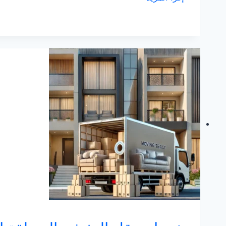
نقل
عفش
بالظهران
–
جلوبل
موفرز