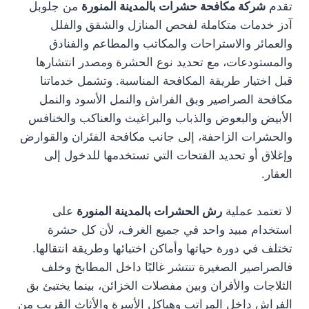
تقدم
شركة مكافحة حشرات بالمدينة المنورة
من جلوبل
آدز خدمات متكاملة لفحص المنازل والشقق والفلل
والعمائر والاستراحات والمكاتب والمطاعم والفنادق
والمستودعات، مع تحديد نوع الحشرة ومصدر انتشارها
قبل اختيار طريقة المكافحة المناسبة. وتشمل خدماتنا
مكافحة الصراصير وبق الفراش والنمل الأسود والنمل
الأبيض والبعوض والذباب والبراغيث والعناكب والخنافس
والحشرات الزاحفة، إلى جانب مكافحة الفئران والقوارض
وإغلاق أو تحديد الفتحات التي تستخدمها للدخول إلى
العقار.
لا تعتمد عملية
رش الحشرات بالمدينة المنورة
على
استخدام مبيد واحد في جميع الغرف، لأن كل حشرة
تختلف في دورة حياتها وأماكن اختبائها وطريقة انتقالها.
فالصراصير الصغيرة تنتشر غالبًا داخل المطابخ وخلف
الثلاجات والأفران وبين مفصلات الخزائن، بينما يختبئ بق
الفراش داخل المراتب وهياكل الأسرة والأثاث القريب من